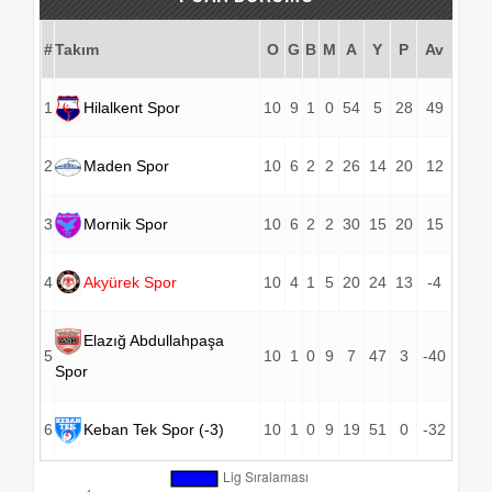
#
Takım
O
G
B
M
A
Y
P
Av
1
Hilalkent Spor
10
9
1
0
54
5
28
49
2
Maden Spor
10
6
2
2
26
14
20
12
3
Mornik Spor
10
6
2
2
30
15
20
15
4
Akyürek Spor
10
4
1
5
20
24
13
-4
Elazığ Abdullahpaşa
5
10
1
0
9
7
47
3
-40
Spor
6
Keban Tek Spor (-3)
10
1
0
9
19
51
0
-32