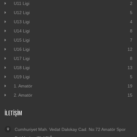
U11 Ligi
2
U12 Ligi
5
U13 Ligi
4
U14 Ligi
8
U15 Ligi
7
U16 Ligi
12
U17 Ligi
8
U18 Ligi
13
U19 Ligi
5
1. Amatör
19
2. Amatör
15
İLETIŞIM
Cumhuriyet Mah. Vedat Dalokay Cad. No:72 Amatör Spor