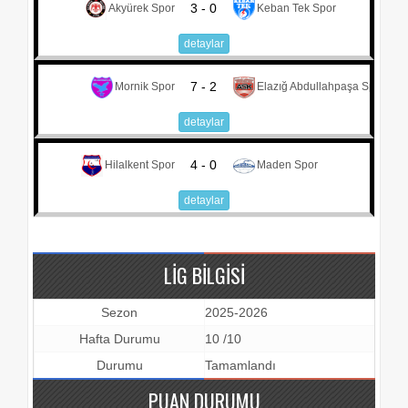
3 - 0
Akyürek Spor
Keban Tek Spor
detaylar
7 - 2
Mornik Spor
Elazığ Abdullahpaşa Spor
detaylar
4 - 0
Hilalkent Spor
Maden Spor
detaylar
LIG BILGISI
Sezon
2025-2026
Hafta Durumu
10 /10
Durumu
Tamamlandı
PUAN DURUMU