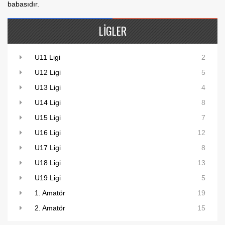
babasıdır.
LIGLER
U11 Ligi
2
U12 Ligi
5
U13 Ligi
4
U14 Ligi
8
U15 Ligi
7
U16 Ligi
12
U17 Ligi
8
U18 Ligi
13
U19 Ligi
5
1. Amatör
19
2. Amatör
15