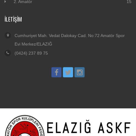
2. Amatör
15
İLETIŞIM
Cumhuriyet Mah. Vedat Dalokay Cad. No:72 Amatör Spor
Evi Merkez/ELAZIĞ
(0424) 237 89 75