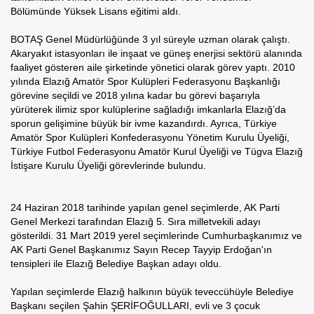
Bölümünde Yüksek Lisans eğitimi aldı.
BOTAŞ Genel Müdürlüğünde 3 yıl süreyle uzman olarak çalıştı.
Akaryakıt istasyonları ile inşaat ve güneş enerjisi sektörü alanında
faaliyet gösteren aile şirketinde yönetici olarak görev yaptı. 2010
yılında Elazığ Amatör Spor Kulüpleri Federasyonu Başkanlığı
görevine seçildi ve 2018 yılına kadar bu görevi başarıyla
yürüterek ilimiz spor kulüplerine sağladığı imkanlarla Elazığ’da
sporun gelişimine büyük bir ivme kazandırdı. Ayrıca, Türkiye
Amatör Spor Kulüpleri Konfederasyonu Yönetim Kurulu Üyeliği,
Türkiye Futbol Federasyonu Amatör Kurul Üyeliği ve Tügva Elazığ
İstişare Kurulu Üyeliği görevlerinde bulundu.
24 Haziran 2018 tarihinde yapılan genel seçimlerde, AK Parti
Genel Merkezi tarafından Elazığ 5. Sıra milletvekili adayı
gösterildi. 31 Mart 2019 yerel seçimlerinde Cumhurbaşkanımız ve
AK Parti Genel Başkanımız Sayın Recep Tayyip Erdoğan'ın
tensipleri ile Elazığ Belediye Başkan adayı oldu.
Yapılan seçimlerde Elazığ halkının büyük teveccühüyle Belediye
Başkanı seçilen Şahin ŞERİFOĞULLARI, evli ve 3 çocuk