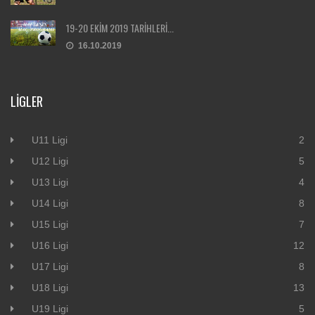
19-20 EKİM 2019 TARİHLERİ...
16.10.2019
LIGLER
U11 Ligi
2
U12 Ligi
5
U13 Ligi
4
U14 Ligi
8
U15 Ligi
7
U16 Ligi
12
U17 Ligi
8
U18 Ligi
13
U19 Ligi
5