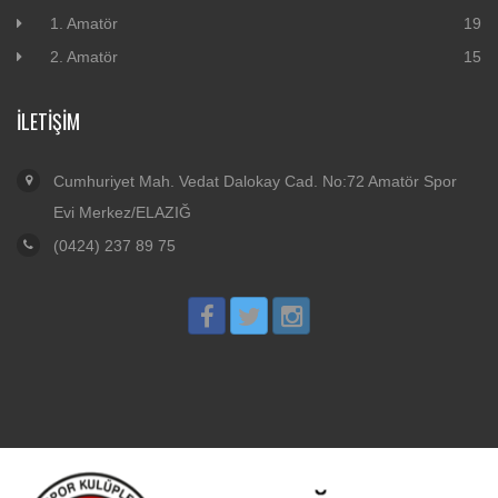
1. Amatör
19
2. Amatör
15
İLETIŞIM
Cumhuriyet Mah. Vedat Dalokay Cad. No:72 Amatör Spor
Evi Merkez/ELAZIĞ
(0424) 237 89 75