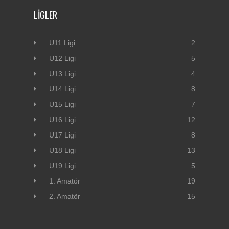
LIGLER
U11 Ligi
2
U12 Ligi
5
U13 Ligi
4
U14 Ligi
8
U15 Ligi
7
U16 Ligi
12
U17 Ligi
8
U18 Ligi
13
U19 Ligi
5
1. Amatör
19
2. Amatör
15