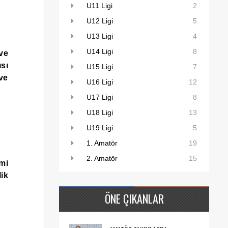
U11 Ligi
2
U12 Ligi
5
U13 Ligi
4
U14 Ligi
8
ve
sı
U15 Ligi
7
ve
U16 Ligi
12
U17 Ligi
8
U18 Ligi
13
U19 Ligi
5
1. Amatör
19
2. Amatör
15
mi
ik
ÖNE ÇIKANLAR