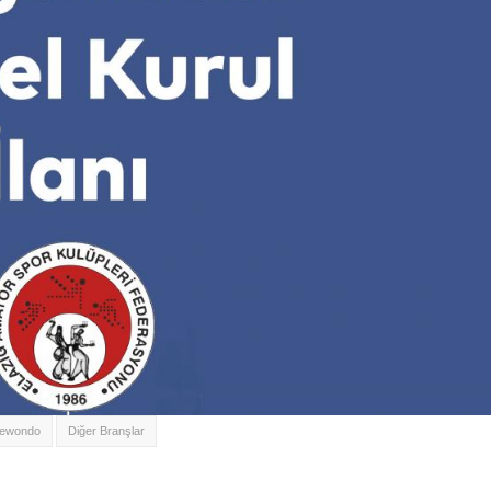
ewondo
Diğer Branşlar