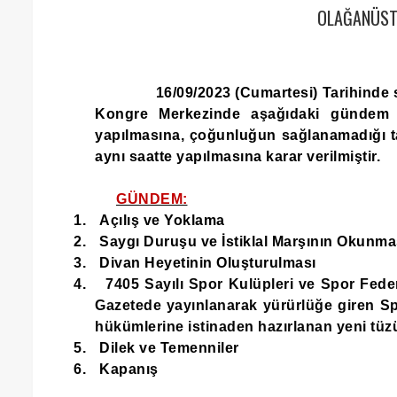
OLAĞANÜST
16/09/2023 (Cumartesi) Tarihinde 
Kongre Merkezinde aşağıdaki gündem m
yapılmasına, çoğunluğun sağlanamadığı tak
aynı saatte yapılmasına karar verilmiştir.
GÜNDEM:
1.
Açılış ve Yoklama
2.
Saygı Duruşu ve İstiklal Marşının Okunma
3.
Divan Heyetinin Oluşturulması
4.
7405 Sayılı Spor Kulüpleri ve Spor Fede
Gazetede yayınlanarak yürürlüğe giren Sp
hükümlerine istinaden hazırlanan yeni tü
5.
Dilek ve Temenniler
6.
Kapanış