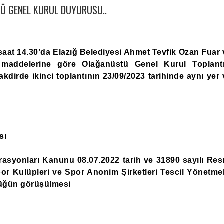
Ü GENEL KURUL DUYURUSU..
saat 14.30’da Elazığ Belediyesi Ahmet Tevfik Ozan Fuar 
addelerine göre Olağanüstü Genel Kurul Toplantı
dirde ikinci toplantının 23/09/2023 tarihinde aynı yer 
sı
rasyonları Kanunu 08.07.2022 tarih ve 31890 sayılı Res
or Kulüpleri ve Spor Anonim Şirketleri Tescil Yönetmel
züğün görüşülmesi