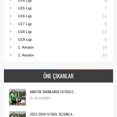
U14 Ligi
8
U15 Ligi
7
U16 Ligi
12
U17 Ligi
8
U18 Ligi
13
U19 Ligi
5
1. Amatör
19
2. Amatör
15
ÖNE ÇIKANLAR
AMATÖR TAKIMLARDA FUTBOLC...
22.10.2023
2023-2024 FUTBOL SEZONU A...