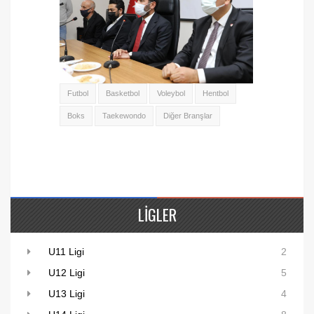
Futbol
Basketbol
Voleybol
Hentbol
Boks
Taekewondo
Diğer Branşlar
LIGLER
U11 Ligi
2
U12 Ligi
5
U13 Ligi
4